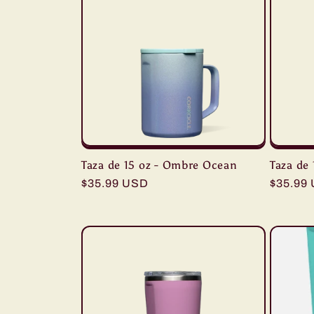
Taza de 15 oz - Ombre Ocean
Taza de 
Precio
$35.99 USD
Precio
$35.99
habitual
habitua