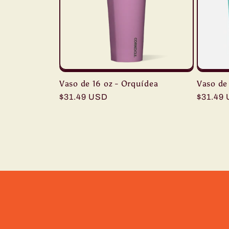
Vaso de 16 oz - Orquídea
Vaso de 
Precio
$31.49 USD
Precio
$31.49
habitual
habitua