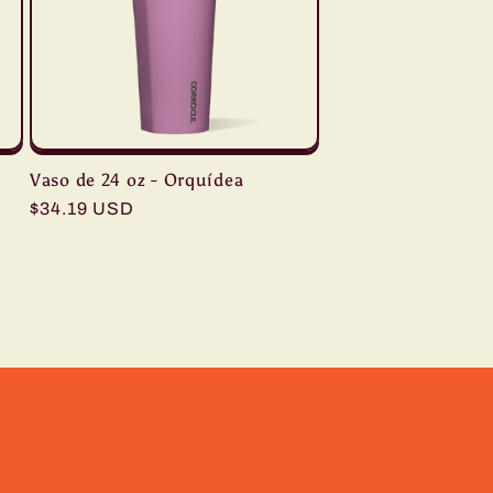
Vaso de 24 oz - Orquídea
Precio
$34.19 USD
habitual