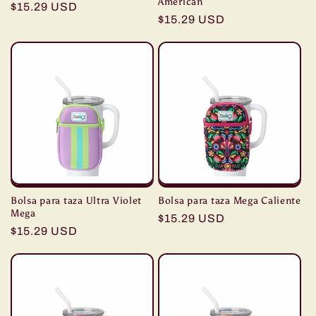
American
Precio
$15.29 USD
Precio
$15.29 USD
habitual
habitual
Bolsa para taza Ultra Violet
Bolsa para taza Mega Caliente
Mega
Precio
$15.29 USD
Precio
$15.29 USD
habitual
habitual