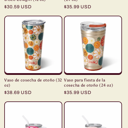
Precio
$30.59 USD
Precio
$35.99 USD
habitual
habitual
Vaso de cosecha de otoño (32
Vaso para fiesta de la
oz)
cosecha de otoño (24 oz)
Precio
$38.69 USD
Precio
$35.99 USD
habitual
habitual