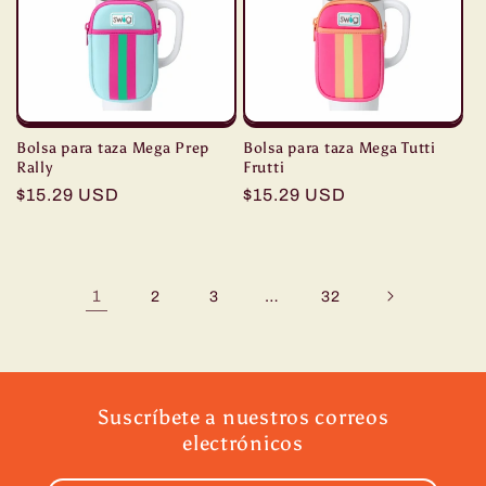
Bolsa para taza Mega Prep
Bolsa para taza Mega Tutti
Rally
Frutti
Precio
$15.29 USD
Precio
$15.29 USD
habitual
habitual
1
…
2
3
32
Suscríbete a nuestros correos
electrónicos