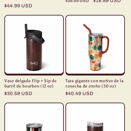
Precio
Precio
$18.89 USD
$38.69 USD
Precio
$44.99 USD
habitual
de
habitual
oferta
Vaso delgado Flip + Sip de
Taza gigante con motivo de la
barril de bourbon (12 oz)
cosecha de otoño (30 oz)
Precio
$30.59 USD
Precio
$40.49 USD
habitual
habitual