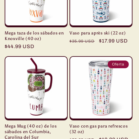
i
ó
n
Mega taza de los sábados en
Vaso para après ski (22 oz)
:
Knoxville (40 oz)
Precio
Precio
$17.99 USD
$35.99 USD
Precio
$44.99 USD
habitual
de
habitual
oferta
Oferta
Mega Mug (40 oz) de los
Vaso con gas para refrescos
sábados en Columbia,
(32 oz)
Carolina del Sur