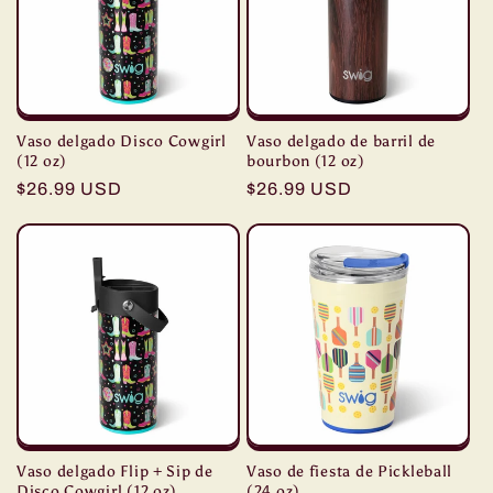
Vaso delgado Disco Cowgirl
Vaso delgado de barril de
(12 oz)
bourbon (12 oz)
Precio
$26.99 USD
Precio
$26.99 USD
habitual
habitual
Vaso delgado Flip + Sip de
Vaso de fiesta de Pickleball
Disco Cowgirl (12 oz)
(24 oz)